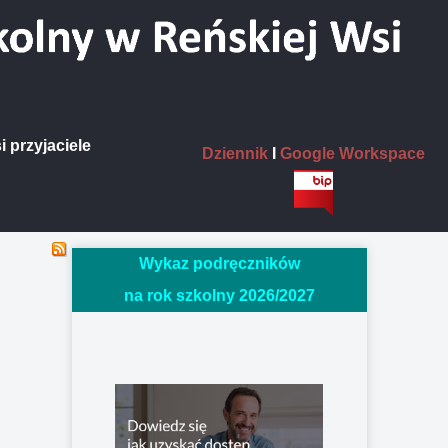
i przyjaciele
Dziennik
I
Google Workspace
Wykaz podręczników
na rok szkolny 2026/20
27