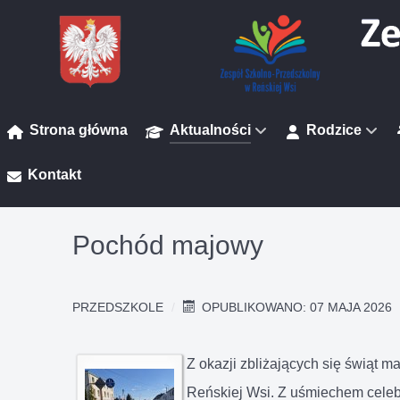
Strona główna
Aktualności
Rodzice
Kontakt
Pochód majowy
PRZEDSZKOLE
OPUBLIKOWANO: 07 MAJA 2026
Z okazji zbliżających się świąt 
Reńskiej Wsi. Z uśmiechem celebr