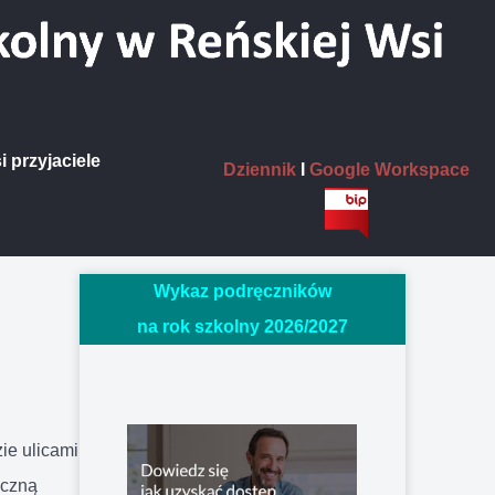
i przyjaciele
Dziennik
I
Google Workspace
Wykaz podręczników
na rok szkolny 2026/20
27
ie ulicami
yczną